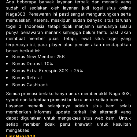
Ada beberapa banyak layanan terbaik dan menarik yang
sudah di sediakan oleh layanan judi togel situs online
Naga303. Penawaran ini pasti sangat menguntungkan serta
memuaskan. Karena, meskipun sudah banyak situs taruhan
togel di Indonesia, tetapi tidak menjamin semuanya selalu
punya penawaran menarik sehingga belum tentu pasti akan
membuat member puas. Tetapi, lewat situs togel yang
terpercaya ini, para player atau pemain akan mendapatkan
bonus berikut ini:
Bonus New Member 25K
Bonus Deposit 10%
Bonus Extra Freespin 30% + 25%
Bonus Referal
Bonus Cashback
Semua promosi berlaku hanya untuk member aktif Naga 303,
syarat dan ketentuan promosi berlaku untuk setiap bonus.
Layanan menarik selanjutnya adalah situs kami selalu
memberikan informasi update terkait link alternatif yang
dapat digunakan untuk mengakses situs web kami. Untuk
setiap member tidak perlu khawatir untuk kesulitan
mengakses
Link Naga303