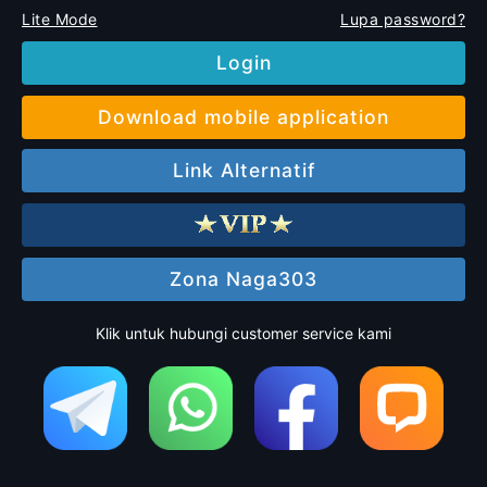
Lite Mode
Lupa password?
Login
Download mobile application
Link Alternatif
Zona Naga303
Klik untuk hubungi customer service kami