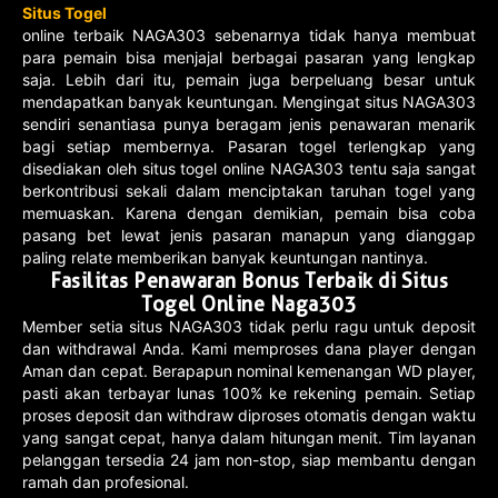
Situs Togel
online terbaik NAGA303 sebenarnya tidak hanya membuat
para pemain bisa menjajal berbagai pasaran yang lengkap
saja. Lebih dari itu, pemain juga berpeluang besar untuk
mendapatkan banyak keuntungan. Mengingat situs NAGA303
sendiri senantiasa punya beragam jenis penawaran menarik
bagi setiap membernya. Pasaran togel terlengkap yang
disediakan oleh situs togel online NAGA303 tentu saja sangat
berkontribusi sekali dalam menciptakan taruhan togel yang
memuaskan. Karena dengan demikian, pemain bisa coba
pasang bet lewat jenis pasaran manapun yang dianggap
paling relate memberikan banyak keuntungan nantinya.
Fasilitas Penawaran Bonus Terbaik di Situs
Togel Online Naga303
Member setia situs NAGA303 tidak perlu ragu untuk deposit
dan withdrawal Anda. Kami memproses dana player dengan
Aman dan cepat. Berapapun nominal kemenangan WD player,
pasti akan terbayar lunas 100% ke rekening pemain. Setiap
proses deposit dan withdraw diproses otomatis dengan waktu
yang sangat cepat, hanya dalam hitungan menit. Tim layanan
pelanggan tersedia 24 jam non-stop, siap membantu dengan
ramah dan profesional.